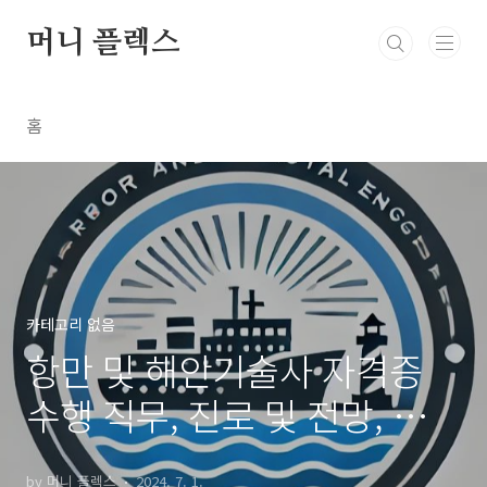
본문 바로가기
머니 플렉스
홈
카테고리 없음
항만 및 해안기술사 자격증
수행 직무, 진로 및 전망, 취득
방법, 시험 과목 및 일정
by 머니 플렉스
2024. 7. 1.