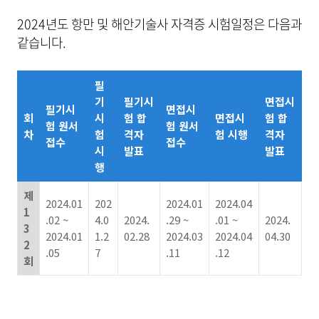
2024년도 항만 및 해안기술사 자격증 시험일정은 다음과
같습니다.
필
기
필기시
면접시
필기시
면접시
회
시
험 합
면접시
험 합
험 원서
험 원서
차
험
격자
험 시행
격자
접수
접수
시
발표
발표
행
제
2024.01
202
2024.01
2024.04
1
.02 ~
4.0
2024.
.29 ~
.01 ~
2024.
3
2024.01
1.2
02.28
2024.03
2024.04
04.30
2
.05
7
.11
.12
회