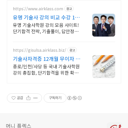
https://www.airklass.com
광고
유명 기술사 강의 비교 수강 12
개월 무이자 할부
유명 기술사학원 강의 모음 사이트!
단기합격 전략, 기출풀이, 답안정리
기술 습득 #최신 출제경향 반영 #합
격 노하우 제공
https://gisulsa.airklass.biz/
광고
기술사자격증 12개월 무이자 할
부 지원
종로/인천/사당 등 국내 기술사학원
강의 총집합, 단기합격을 위한 확실
한 선택!
공감
구독하기
머니 플렉스